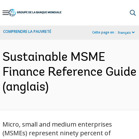
Skip
to
Main
COMPRENDRE LA PAUVRETÉ
Cette page en :
Français
Navigation
Sustainable MSME
Finance Reference Guide
(anglais)
Micro, small and medium enterprises
(MSMEs) represent ninety percent of