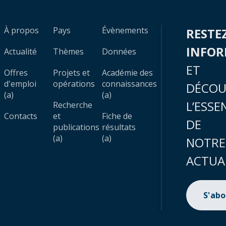
À propos
Pays
Évènements
RESTE
INFO
Actualité
Thèmes
Données
ET
Offres
Projets et
Académie des
d'emploi
opérations
connaissances
DÉCOU
(a)
(a)
L’ESSE
Recherche
Contacts
et
Fiche de
DE
publications
résultats
(a)
(a)
NOTRE
ACTUA
S'ab