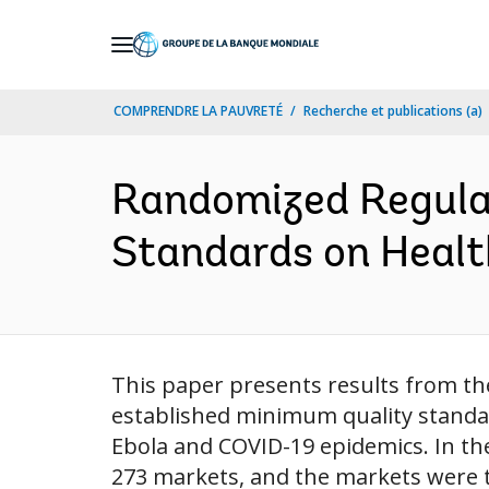
Skip
to
Main
COMPRENDRE LA PAUVRETÉ
Recherche et publications (a)
Navigation
Randomized Regulat
Standards on Healt
This paper presents results from the
established minimum quality standard
Ebola and COVID-19 epidemics. In the 
273 markets, and the markets were 