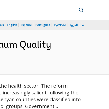
ais
English
Español
Português
Русский
العربية
imum Quality
 the health sector. The reform
increasingly salient following the
Kenyan counties were classified into
rol groups. Government...