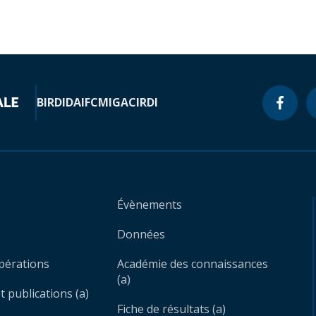
BIRD
IDA
IFC
MIGA
CIRDI
Évènements
Données
opérations
Académie des connaissances
(a)
 publications (a)
Fiche de résultats (a)