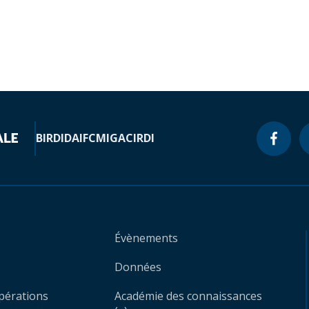
BIRD
IDA
IFC
MIGA
CIRDI
Évènements
Données
opérations
Académie des connaissances