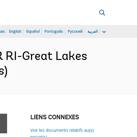
ais
English
Español
Português
Русский
العربية
R RI-Great Lakes
s)
LIENS CONNEXES
Voir les documents relatifs au(x)
projet(s)