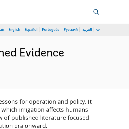
ais
English
Español
Português
Русский
العربية
shed Evidence
essons for operation and policy. It
 which irrigation affects humans
w of published literature focused
ution era onward.