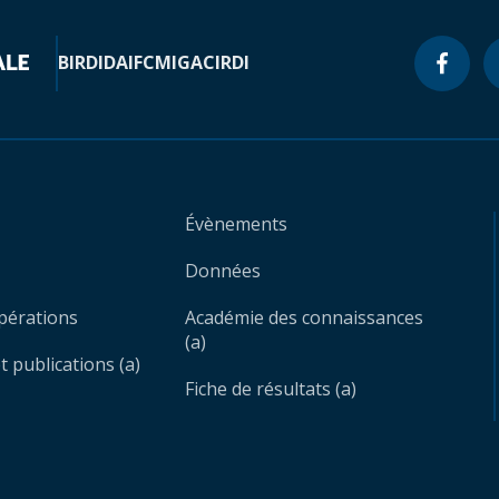
BIRD
IDA
IFC
MIGA
CIRDI
Évènements
Données
opérations
Académie des connaissances
(a)
 publications (a)
Fiche de résultats (a)