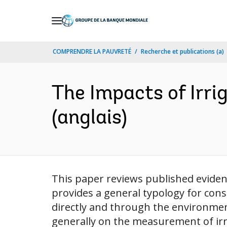
Skip
to
Main
COMPRENDRE LA PAUVRETÉ
Recherche et publications (a)
Navigation
The Impacts of Irri
(anglais)
This paper reviews published evidenc
provides a general typology for con
directly and through the environment
generally on the measurement of irr