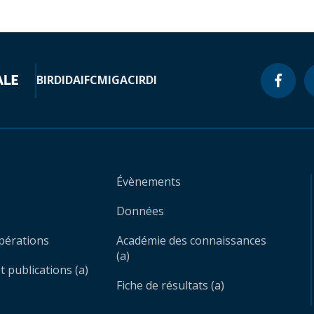
BIRD
IDA
IFC
MIGA
CIRDI
Évènements
Données
opérations
Académie des connaissances
(a)
 publications (a)
Fiche de résultats (a)