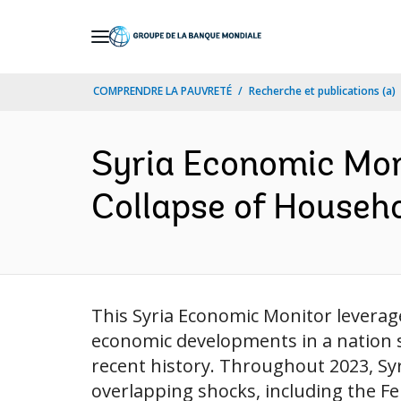
Skip
to
Main
COMPRENDRE LA PAUVRETÉ
Recherche et publications (a)
Navigation
Syria Economic Moni
Collapse of Househo
This Syria Economic Monitor leverag
economic developments in a nation st
recent history. Throughout 2023, Syr
overlapping shocks, including the F