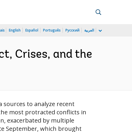
ais
English
Español
Português
Русский
العربية
t, Crises, and the
a sources to analyze recent
he most protracted conflicts in
en, exacerbated by multiple
ince September, which brought