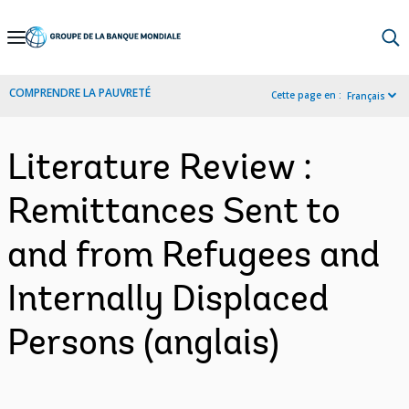
Skip
to
Main
COMPRENDRE LA PAUVRETÉ
Cette page en :
Français
Navigation
Literature Review :
Remittances Sent to
and from Refugees and
Internally Displaced
Persons (anglais)