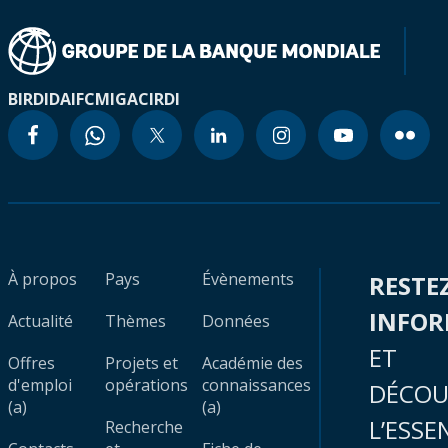
BIRD
IDA
IFC
MIGA
CIRDI
À propos
Pays
Évènements
RESTE
INFO
Actualité
Thèmes
Données
ET
Offres
Projets et
Académie des
d'emploi
opérations
connaissances
DÉCOU
(a)
(a)
L’ESSE
Recherche