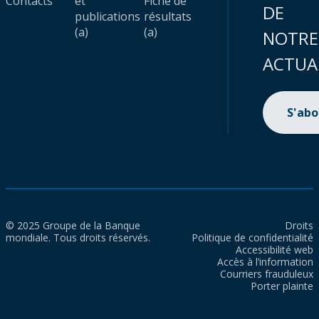
Contacts
et
Fiche de
DE
publications
résultats
(a)
(a)
NOTRE
ACTUA
S'ab
© 2025 Groupe de la Banque
Droits
mondiale. Tous droits réservés.
Politique de confidentialité
Accessibilité web
Accès à l’information
Courriers frauduleux
Porter plainte