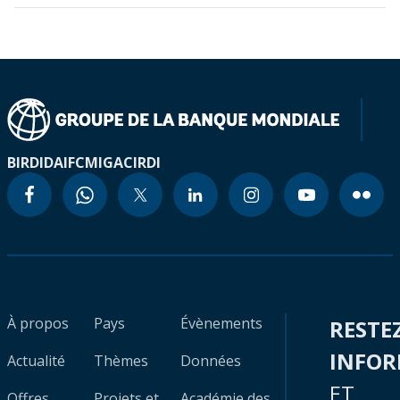
BIRD
IDA
IFC
MIGA
CIRDI
À propos
Pays
Évènements
RESTE
INFO
Actualité
Thèmes
Données
ET
Offres
Projets et
Académie des