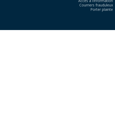
Accès à l’information
Courriers frauduleux
Porter plainte