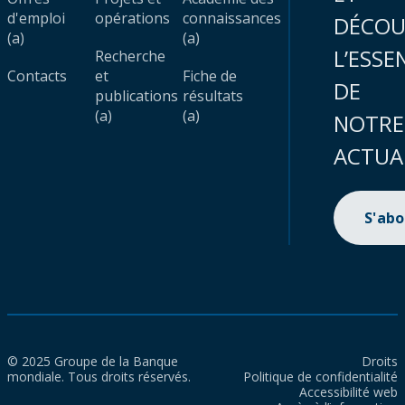
d'emploi
opérations
connaissances
DÉCOU
(a)
(a)
L’ESSE
Recherche
Contacts
et
Fiche de
DE
publications
résultats
(a)
(a)
NOTRE
ACTUA
S'ab
© 2025 Groupe de la Banque
Droits
mondiale. Tous droits réservés.
Politique de confidentialité
Accessibilité web