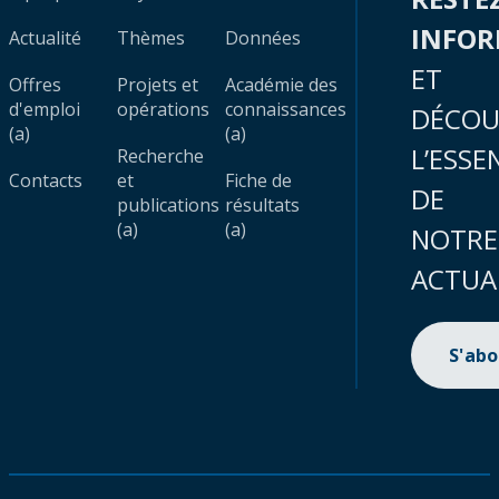
INFO
Actualité
Thèmes
Données
ET
Offres
Projets et
Académie des
d'emploi
opérations
connaissances
DÉCOU
(a)
(a)
L’ESSE
Recherche
Contacts
et
Fiche de
DE
publications
résultats
(a)
(a)
NOTRE
ACTUA
S'ab