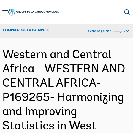
Skip
to
Main
COMPRENDRE LA PAUVRETÉ
Cette page en :
Français
Navigation
Western and Central
Africa - WESTERN AND
CENTRAL AFRICA-
P169265- Harmonizing
and Improving
Statistics in West