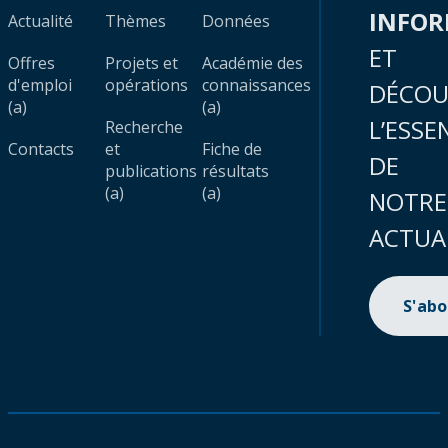
INFO
Actualité
Thèmes
Données
ET
Offres
Projets et
Académie des
d'emploi
opérations
connaissances
DÉCOU
(a)
(a)
L’ESSE
Recherche
Contacts
et
Fiche de
DE
publications
résultats
(a)
(a)
NOTRE
ACTUA
S'ab