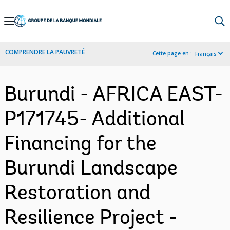
Skip
to
Main
COMPRENDRE LA PAUVRETÉ
Cette page en :
Français
Navigation
Burundi - AFRICA EAST-
P171745- Additional
Financing for the
Burundi Landscape
Restoration and
Resilience Project -