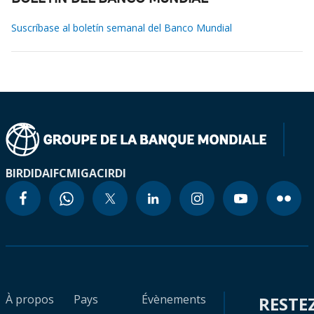
Suscríbase al boletín semanal del Banco Mundial
BIRD
IDA
IFC
MIGA
CIRDI
À propos
Pays
Évènements
RESTE