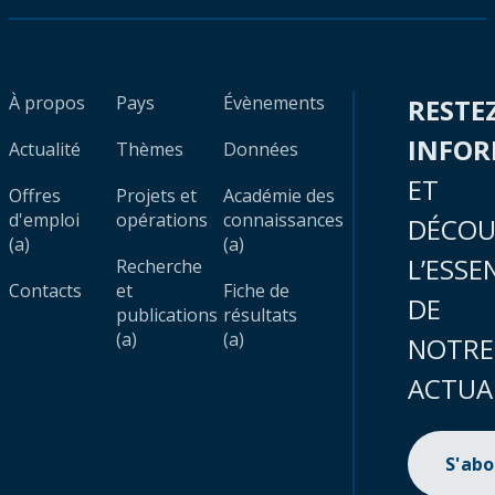
À propos
Pays
Évènements
RESTE
INFO
Actualité
Thèmes
Données
ET
Offres
Projets et
Académie des
d'emploi
opérations
connaissances
DÉCOU
(a)
(a)
L’ESSE
Recherche
Contacts
et
Fiche de
DE
publications
résultats
(a)
(a)
NOTRE
ACTUA
S'ab