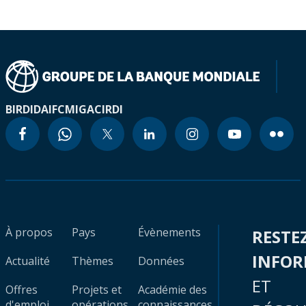
BIRD
IDA
IFC
MIGA
CIRDI
À propos
Pays
Évènements
RESTE
INFO
Actualité
Thèmes
Données
ET
Offres
Projets et
Académie des
d'emploi
opérations
connaissances