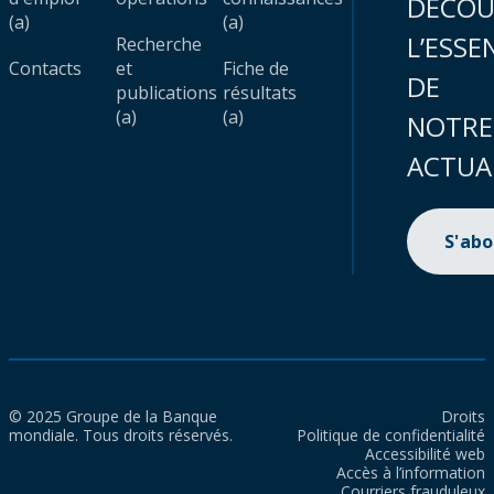
DÉCOU
(a)
(a)
L’ESSE
Recherche
Contacts
et
Fiche de
DE
publications
résultats
(a)
(a)
NOTRE
ACTUA
S'ab
© 2025 Groupe de la Banque
Droits
mondiale. Tous droits réservés.
Politique de confidentialité
Accessibilité web
Accès à l’information
Courriers frauduleux