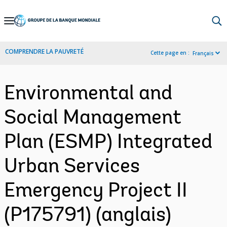
Skip
to
Main
COMPRENDRE LA PAUVRETÉ
Cette page en :
Français
Navigation
Environmental and
Social Management
Plan (ESMP) Integrated
Urban Services
Emergency Project II
(P175791) (anglais)