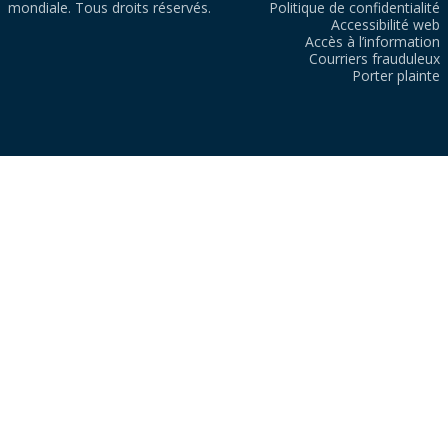
mondiale. Tous droits réservés.
Politique de confidentialité
Accessibilité web
Accès à l’information
Courriers frauduleux
Porter plainte