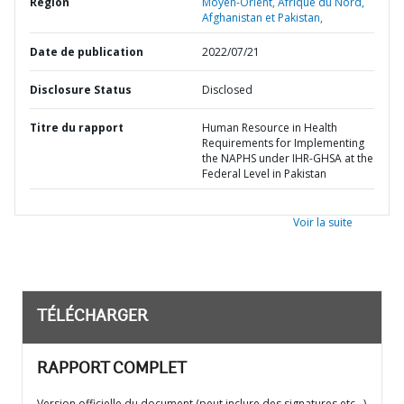
Région
Moyen-Orient, Afrique du Nord,
Afghanistan et Pakistan,
Date de publication
2022/07/21
Disclosure Status
Disclosed
Titre du rapport
Human Resource in Health
Requirements for Implementing
the NAPHS under IHR-GHSA at the
Federal Level in Pakistan
Voir la suite
TÉLÉCHARGER
RAPPORT COMPLET
Version officielle du document (peut inclure des signatures etc…)