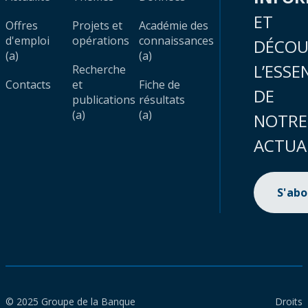
ET
Offres
Projets et
Académie des
d'emploi
opérations
connaissances
DÉCOU
(a)
(a)
L’ESSE
Recherche
Contacts
et
Fiche de
DE
publications
résultats
(a)
(a)
NOTRE
ACTUA
S'ab
© 2025 Groupe de la Banque
Droits