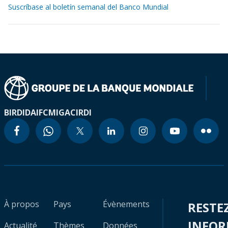
Suscríbase al boletín semanal del Banco Mundial
BIRD
IDA
IFC
MIGA
CIRDI
À propos
Pays
Évènements
RESTE
INFO
Actualité
Thèmes
Données