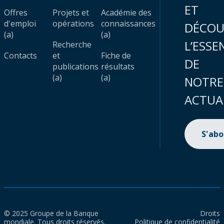
ET
Offres
Projets et
Académie des
d'emploi
opérations
connaissances
DÉCOU
(a)
(a)
L’ESSE
Recherche
Contacts
et
Fiche de
DE
publications
résultats
(a)
(a)
NOTRE
ACTUA
S'ab
© 2025 Groupe de la Banque
Droits
mondiale. Tous droits réservés.
Politique de confidentialité