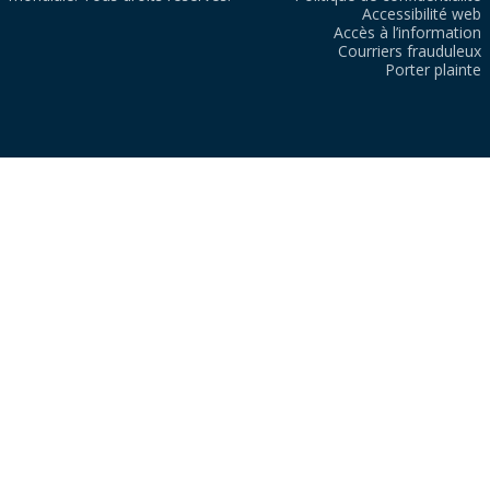
Accessibilité web
Accès à l’information
Courriers frauduleux
Porter plainte