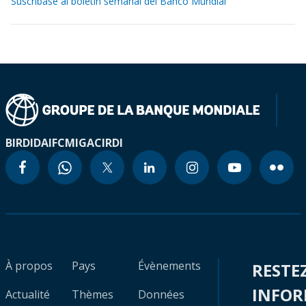
Suscríbase al boletín semanal del Banco Mundial
BIRD
IDA
IFC
MIGA
CIRDI
À propos
Pays
Évènements
RESTE
INFO
Actualité
Thèmes
Données