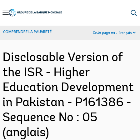
Skip
to
Main
COMPRENDRE LA PAUVRETÉ
Cette page en :
Français
Navigation
Disclosable Version of
the ISR - Higher
Education Development
in Pakistan - P161386 -
Sequence No : 05
(anglais)