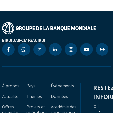
BIRD
IDA
IFC
MIGA
CIRDI
À propos
Pays
Évènements
RESTE
INFO
Actualité
Thèmes
Données
ET
Offres
Projets et
Académie des
d'emploi
opérations
connaissances