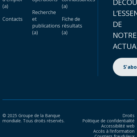
DÉCOU
(a)
(a)
L’ESSE
Recherche
Contacts
et
Fiche de
DE
publications
résultats
(a)
(a)
NOTRE
ACTUA
S'ab
© 2025 Groupe de la Banque
Droits
mondiale. Tous droits réservés.
Politique de confidentialité
Accessibilité web
Accès à l’information
Courriers frauduleux