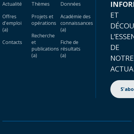
INFO
Actualité
Thèmes
Données
ET
Offres
Projets et
Académie des
d'emploi
opérations
connaissances
DÉCOU
(a)
(a)
L’ESSE
Recherche
Contacts
et
Fiche de
DE
publications
résultats
(a)
(a)
NOTRE
ACTUA
S'ab