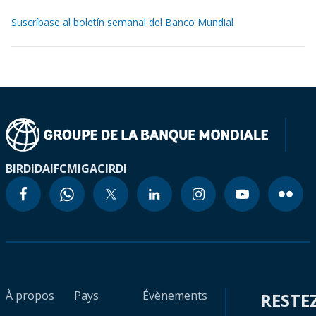
Suscríbase al boletín semanal del Banco Mundial
BIRD
IDA
IFC
MIGA
CIRDI
À propos
Pays
Évènements
RESTE