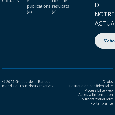
Contacts
et
Fiche de
DE
publications
résultats
(a)
(a)
NOTRE
ACTUA
S'ab
© 2025 Groupe de la Banque
Droits
mondiale. Tous droits réservés.
Politique de confidentialité
Accessibilité web
Accès à l’information
Courriers frauduleux
Porter plainte