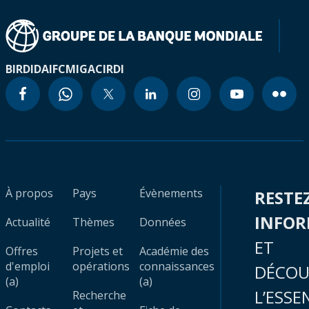
BIRD
IDA
IFC
MIGA
CIRDI
À propos
Pays
Évènements
RESTE
INFO
Actualité
Thèmes
Données
ET
Offres
Projets et
Académie des
d'emploi
opérations
connaissances
DÉCOU
(a)
(a)
L’ESSE
Recherche