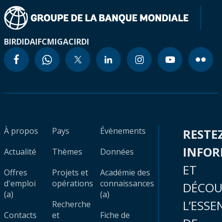
BIRD
IDA
IFC
MIGA
CIRDI
À propos
Pays
Évènements
RESTE
INFO
Actualité
Thèmes
Données
ET
Offres
Projets et
Académie des
d'emploi
opérations
connaissances
DÉCOU
(a)
(a)
L’ESSE
Recherche
Contacts
et
Fiche de