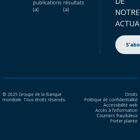
DE
publications
résultats
(a)
(a)
NOTRE
ACTUA
S'ab
© 2025 Groupe de la Banque
Droits
mondiale. Tous droits réservés.
Politique de confidentialité
Accessibilité web
Accès à l’information
Courriers frauduleux
Porter plainte