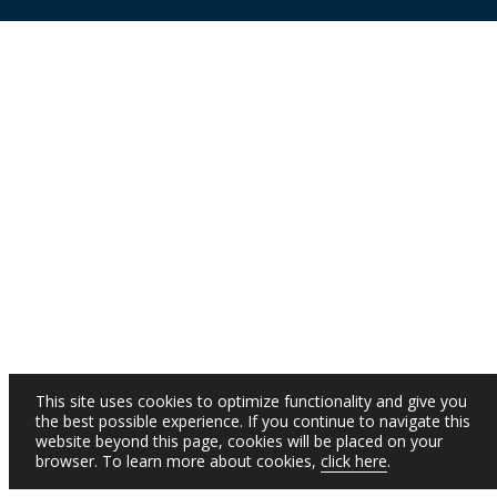
This site uses cookies to optimize functionality and give you
the best possible experience. If you continue to navigate this
website beyond this page, cookies will be placed on your
browser. To learn more about cookies,
click here
.