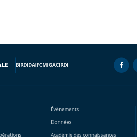
BIRD
IDA
IFC
MIGA
CIRDI
Évènements
Données
opérations
Académie des connaissances