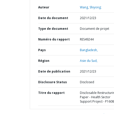
Auteur
Wang, Shiyong;
Date du document
2021/12/23
Type de document
Document de projet
Numéro du rapport
RES49244
Pays
Bangladesh,
Région
Asie du Sud,
Date de publication
2021/12/23
Disclosure Status
Disclosed
Titre du rapport
Disclosable Restructuri
Paper - Health Sector
Support Project - P160