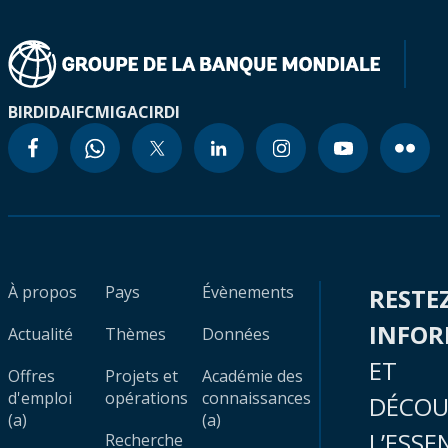
BIRD
IDA
IFC
MIGA
CIRDI
À propos
Pays
Évènements
RESTE
INFO
Actualité
Thèmes
Données
ET
Offres
Projets et
Académie des
d'emploi
opérations
connaissances
DÉCOU
(a)
(a)
L’ESSE
Recherche