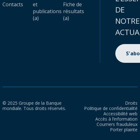
Contacts
et
Fiche de
DE
publications
résultats
(a)
(a)
NOTRE
ACTUA
S'ab
© 2025 Groupe de la Banque
Droits
mondiale. Tous droits réservés.
Politique de confidentialité
Accessibilité web
Accès à l’information
Courriers frauduleux
Porter plainte