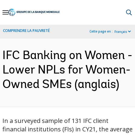
Skip
to
Main
COMPRENDRE LA PAUVRETÉ
Cette page en :
Français
Navigation
IFC Banking on Women -
Lower NPLs for Women-
Owned SMEs (anglais)
In a surveyed sample of 131 IFC client
financial institutions (FIs) in CY21, the average