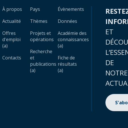
À propos
Pays
Évènements
RESTE
INFO
Actualité
Thèmes
Données
ET
Offres
Projets et
Académie des
d'emploi
opérations
connaissances
DÉCOU
(a)
(a)
L’ESSE
Recherche
Contacts
et
Fiche de
DE
publications
résultats
(a)
(a)
NOTRE
ACTUA
S'ab