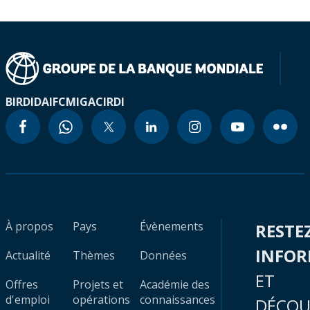
BIRD
IDA
IFC
MIGA
CIRDI
À propos
Pays
Évènements
RESTE
INFO
Actualité
Thèmes
Données
ET
Offres
Projets et
Académie des
d'emploi
opérations
connaissances
DÉCOU