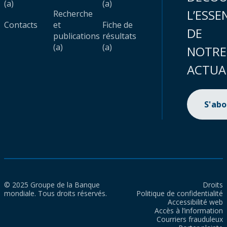
(a)
(a)
L’ESSE
Recherche
Contacts
et
Fiche de
DE
publications
résultats
(a)
(a)
NOTRE
ACTUA
S'ab
© 2025 Groupe de la Banque
Droits
mondiale. Tous droits réservés.
Politique de confidentialité
Accessibilité web
Accès à l’information
Courriers frauduleux