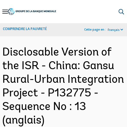
Skip
to
Main
COMPRENDRE LA PAUVRETÉ
Cette page en :
Français
Navigation
Disclosable Version of
the ISR - China: Gansu
Rural-Urban Integration
Project - P132775 -
Sequence No : 13
(anglais)