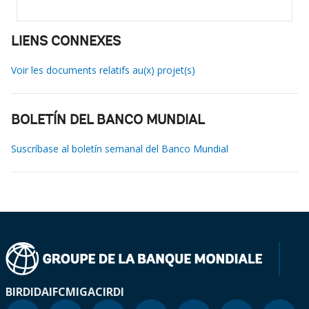
LIENS CONNEXES
Voir les documents relatifs au(x) projet(s)
BOLETÍN DEL BANCO MUNDIAL
Suscríbase al boletín semanal del Banco Mundial
BIRD
IDA
IFC
MIGA
CIRDI