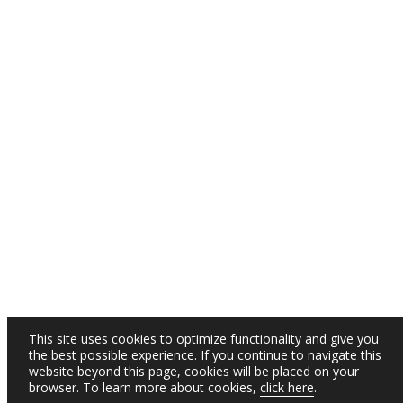
This site uses cookies to optimize functionality and give you
the best possible experience. If you continue to navigate this
website beyond this page, cookies will be placed on your
browser. To learn more about cookies,
click here
.