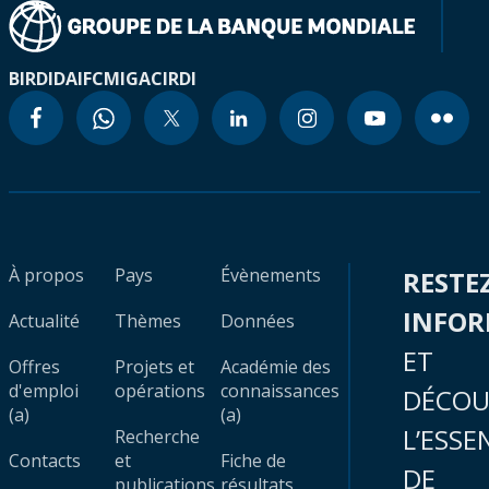
BIRD
IDA
IFC
MIGA
CIRDI
À propos
Pays
Évènements
RESTE
INFO
Actualité
Thèmes
Données
ET
Offres
Projets et
Académie des
d'emploi
opérations
connaissances
DÉCOU
(a)
(a)
L’ESSE
Recherche
Contacts
et
Fiche de
DE
publications
résultats