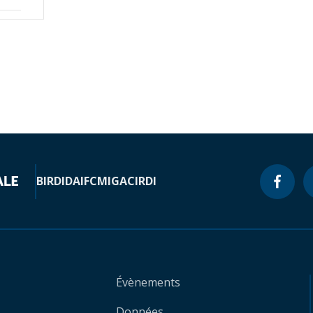
BIRD
IDA
IFC
MIGA
CIRDI
Évènements
Données