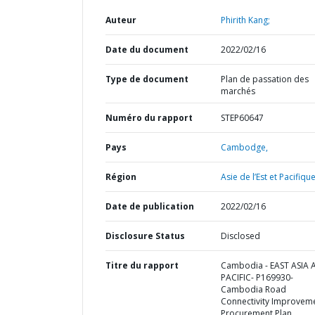
Auteur
Phirith Kang;
Date du document
2022/02/16
Type de document
Plan de passation des
marchés
Numéro du rapport
STEP60647
Pays
Cambodge,
Région
Asie de l’Est et Pacifique
Date de publication
2022/02/16
Disclosure Status
Disclosed
Titre du rapport
Cambodia - EAST ASIA
PACIFIC- P169930-
Cambodia Road
Connectivity Improveme
Procurement Plan