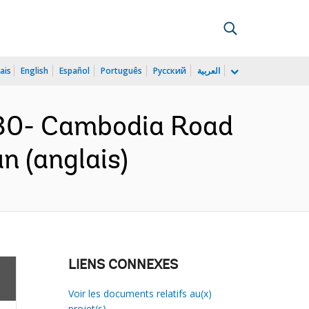
ais
English
Español
Português
Русский
العربية
30- Cambodia Road
n (anglais)
LIENS CONNEXES
Voir les documents relatifs au(x)
projet(s)