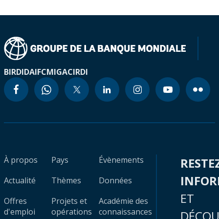
BIRD
IDA
IFC
MIGA
CIRDI
À propos
Pays
Évènements
RESTE
INFO
Actualité
Thèmes
Données
ET
Offres
Projets et
Académie des
d'emploi
opérations
connaissances
DÉCOU