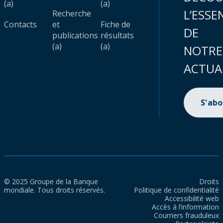
(a)
(a)
L’ESSE
Recherche
Contacts
et
Fiche de
DE
publications
résultats
(a)
(a)
NOTRE
ACTUA
S'ab
© 2025 Groupe de la Banque
Droits
mondiale. Tous droits réservés.
Politique de confidentialité
Accessibilité web
Accès à l’information
Courriers frauduleux