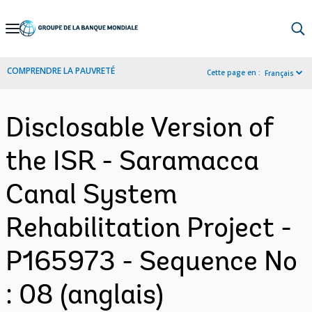
Skip
to
Main
COMPRENDRE LA PAUVRETÉ
Cette page en :
Français
Navigation
Disclosable Version of
the ISR - Saramacca
Canal System
Rehabilitation Project -
P165973 - Sequence No
: 08 (anglais)