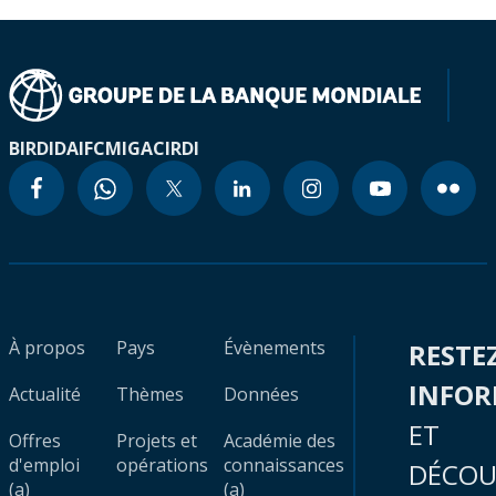
BIRD
IDA
IFC
MIGA
CIRDI
À propos
Pays
Évènements
RESTE
INFO
Actualité
Thèmes
Données
ET
Offres
Projets et
Académie des
d'emploi
opérations
connaissances
DÉCOU
(a)
(a)