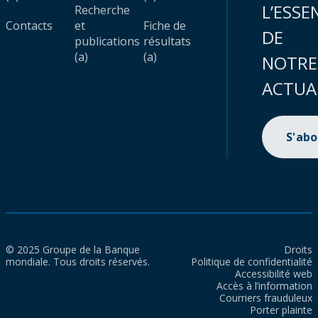
L’ESSE
Recherche
Contacts
et
Fiche de
DE
publications
résultats
(a)
(a)
NOTRE
ACTUA
S'ab
© 2025 Groupe de la Banque
Droits
mondiale. Tous droits réservés.
Politique de confidentialité
Accessibilité web
Accès à l’information
Courriers frauduleux
Porter plainte