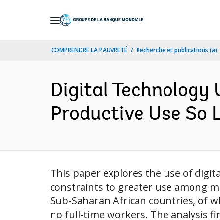
Skip
to
Main
COMPRENDRE LA PAUVRETÉ
Recherche et publications (a)
Navigation
Digital Technology
Productive Use So L
This paper explores the use of digi
constraints to greater use among mi
Sub-Saharan African countries, of w
no full-time workers. The analysis fin