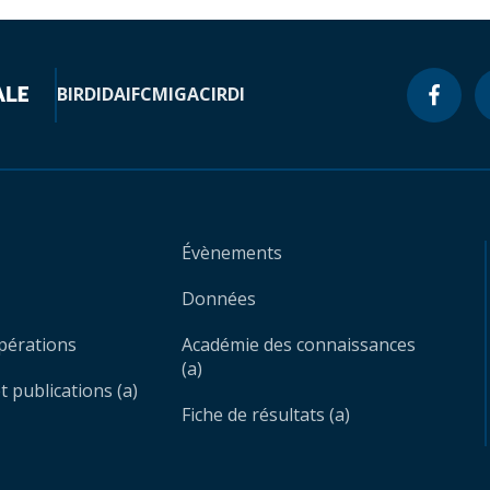
BIRD
IDA
IFC
MIGA
CIRDI
Évènements
Données
opérations
Académie des connaissances
(a)
 publications (a)
Fiche de résultats (a)