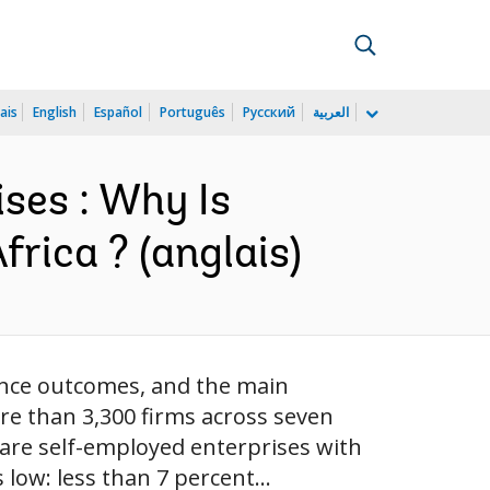
ais
English
Español
Português
Русский
العربية
ses : Why Is
rica ? (anglais)
mance outcomes, and the main
re than 3,300 firms across seven
 are self-employed enterprises with
 low: less than 7 percent...