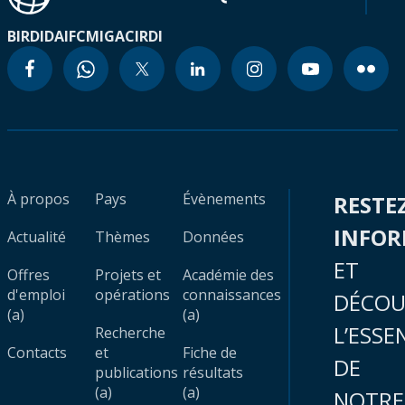
BIRD
IDA
IFC
MIGA
CIRDI
À propos
Pays
Évènements
RESTE
INFO
Actualité
Thèmes
Données
ET
Offres
Projets et
Académie des
d'emploi
opérations
connaissances
DÉCOU
(a)
(a)
L’ESSE
Recherche
Contacts
et
Fiche de
DE
publications
résultats
(a)
(a)
NOTRE