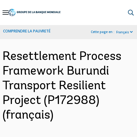
Skip
to
Main
COMPRENDRE LA PAUVRETÉ
Cette page en :
Français
Navigation
Resettlement Process
Framework Burundi
Transport Resilient
Project (P172988)
(français)