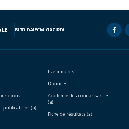
BIRD
IDA
IFC
MIGA
CIRDI
Évènements
Données
opérations
Académie des connaissances
(a)
 publications (a)
Fiche de résultats (a)