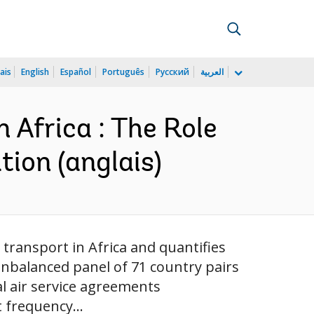
ais
English
Español
Português
Русский
العربية
 Africa : The Role
tion (anglais)
 transport in Africa and quantifies
 unbalanced panel of 71 country pairs
l air service agreements
t frequency...