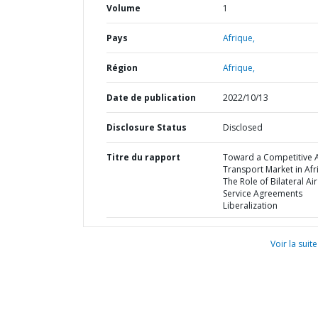
Volume
1
Pays
Afrique,
Région
Afrique,
Date de publication
2022/10/13
Disclosure Status
Disclosed
Titre du rapport
Toward a Competitive A
Transport Market in Afri
The Role of Bilateral Air
Service Agreements
Liberalization
Voir la suite