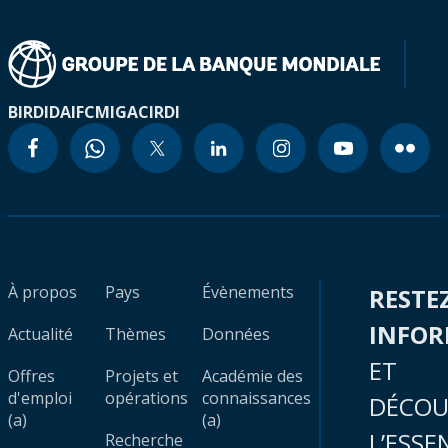
BIRD
IDA
IFC
MIGA
CIRDI
À propos
Pays
Évènements
RESTE
INFO
Actualité
Thèmes
Données
ET
Offres
Projets et
Académie des
d'emploi
opérations
connaissances
DÉCOU
(a)
(a)
L’ESSE
Recherche