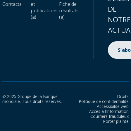
Contacts
et
Fiche de
DE
publications
résultats
(a)
(a)
NOTRE
ACTUA
S'ab
© 2025 Groupe de la Banque
Droits
mondiale. Tous droits réservés.
Politique de confidentialité
Accessibilité web
Accès à l’information
Courriers frauduleux
Porter plainte