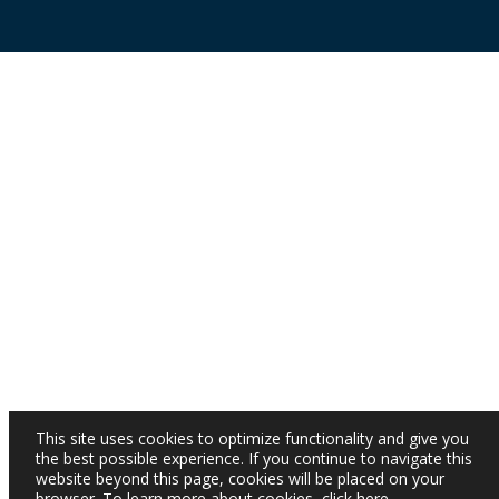
This site uses cookies to optimize functionality and give you
the best possible experience. If you continue to navigate this
website beyond this page, cookies will be placed on your
browser. To learn more about cookies,
click here
.