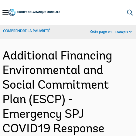
Skip
to
Main
COMPRENDRE LA PAUVRETÉ
Cette page en :
Français
Navigation
Additional Financing
Environmental and
Social Commitment
Plan (ESCP) -
Emergency SPJ
COVID19 Response