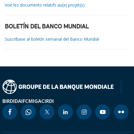
Voir les documents relatifs au(x) projet(s)
BOLETÍN DEL BANCO MUNDIAL
Suscríbase al boletín semanal del Banco Mundial
BIRD
IDA
IFC
MIGA
CIRDI