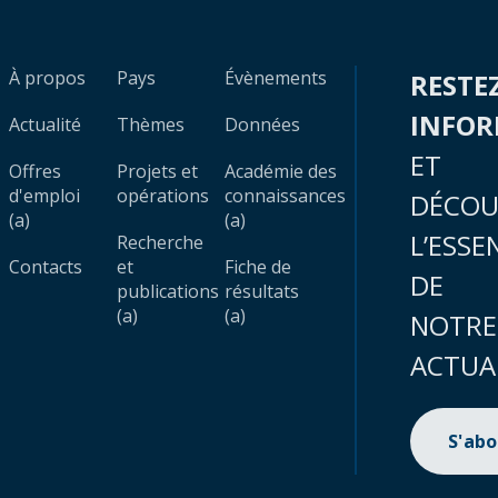
À propos
Pays
Évènements
RESTE
INFO
Actualité
Thèmes
Données
ET
Offres
Projets et
Académie des
d'emploi
opérations
connaissances
DÉCOU
(a)
(a)
L’ESSE
Recherche
Contacts
et
Fiche de
DE
publications
résultats
(a)
(a)
NOTRE
ACTUA
S'ab