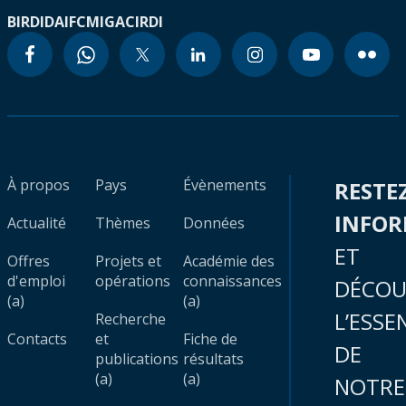
BIRD
IDA
IFC
MIGA
CIRDI
À propos
Pays
Évènements
RESTE
INFO
Actualité
Thèmes
Données
ET
Offres
Projets et
Académie des
d'emploi
opérations
connaissances
DÉCOU
(a)
(a)
L’ESSE
Recherche
Contacts
et
Fiche de
DE
publications
résultats
(a)
(a)
NOTRE