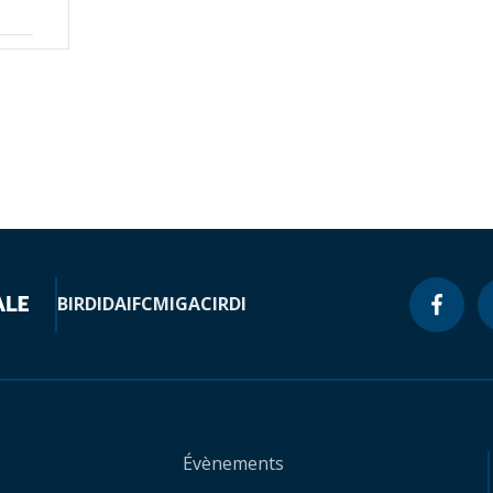
BIRD
IDA
IFC
MIGA
CIRDI
Évènements