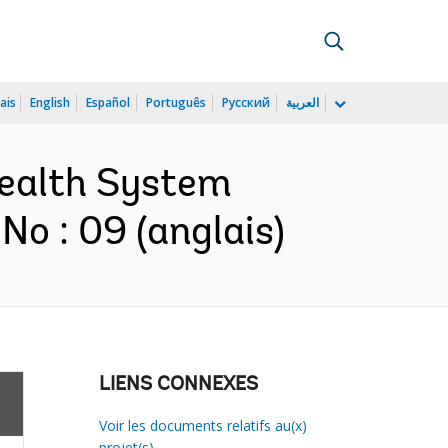
ais
English
Español
Português
Русский
العربية
 Health System
o : 09 (anglais)
LIENS CONNEXES
Voir les documents relatifs au(x)
projet(s)