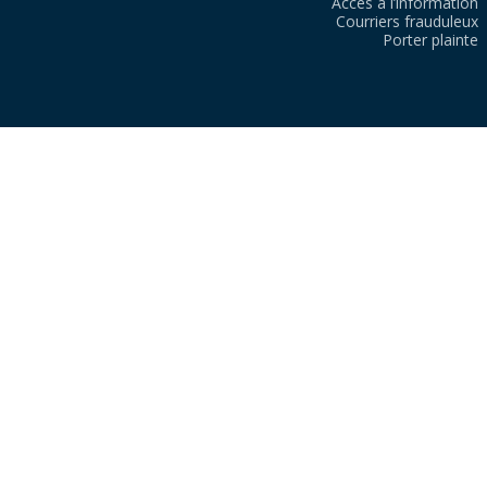
Accès à l’information
Courriers frauduleux
Porter plainte