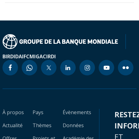
BIRD
IDA
IFC
MIGA
CIRDI
À propos
Pays
Évènements
RESTE
INFO
Actualité
Thèmes
Données
ET
Offres
Projets et
Académie des