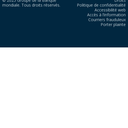
© 2025 Groupe de la Banque
Droits
mondiale. Tous droits réservés.
Politique de confidentialité
Accessibilité web
Accès à l’information
Courriers frauduleux
Porter plainte