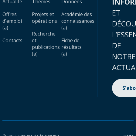
INFO
Actualité
Thèmes
Données
ET
Offres
Projets et
Académie des
d'emploi
opérations
connaissances
DÉCOU
(a)
(a)
L’ESSE
Recherche
Contacts
et
Fiche de
DE
publications
résultats
(a)
(a)
NOTRE
ACTUA
S'ab