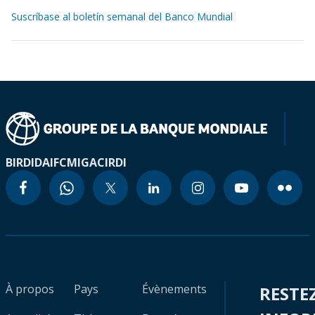
Suscríbase al boletín semanal del Banco Mundial
BIRD
IDA
IFC
MIGA
CIRDI
À propos
Pays
Évènements
RESTE