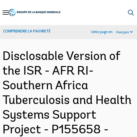
Skip
to
Main
COMPRENDRE LA PAUVRETÉ
Cette page en :
Français
Navigation
Disclosable Version of
the ISR - AFR RI-
Southern Africa
Tuberculosis and Health
Systems Support
Project - P155658 -