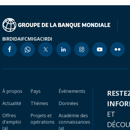
BIRD
IDA
IFC
MIGA
CIRDI
À propos
Pays
Évènements
RESTE
INFO
Actualité
Thèmes
Données
ET
Offres
Projets et
Académie des
d'emploi
opérations
connaissances
DÉCOU
(a)
(a)