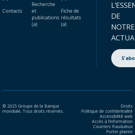
L’ESSE
Recherche
Contacts
et
Fiche de
DE
publications
résultats
(a)
(a)
NOTRE
ACTUA
S'ab
© 2025 Groupe de la Banque
Droits
mondiale. Tous droits réservés.
Politique de confidentialité
Accessibilité web
Accès à l’information
Courriers frauduleux
Porter plainte