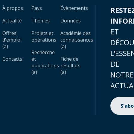
À propos
Pays
Évènements
RESTE
INFO
Actualité
Thèmes
Données
ET
Offres
Projets et
Académie des
d'emploi
opérations
connaissances
DÉCOU
(a)
(a)
L’ESSE
Recherche
Contacts
et
Fiche de
DE
publications
résultats
(a)
(a)
NOTRE
ACTUA
S'ab