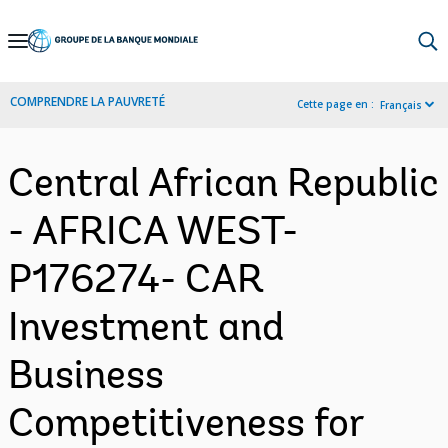
Skip
to
Main
COMPRENDRE LA PAUVRETÉ
Cette page en :
Français
Navigation
Central African Republic
- AFRICA WEST-
P176274- CAR
Investment and
Business
Competitiveness for