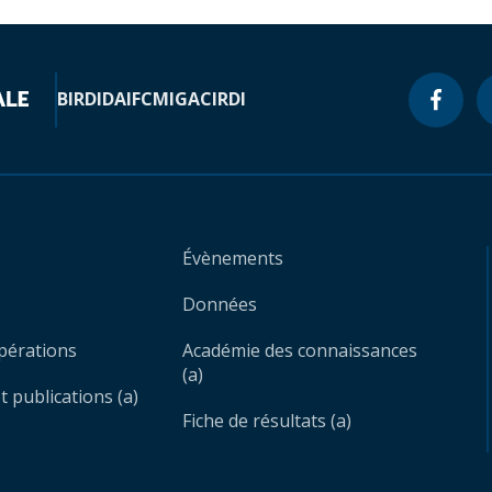
BIRD
IDA
IFC
MIGA
CIRDI
Évènements
Données
opérations
Académie des connaissances
(a)
 publications (a)
Fiche de résultats (a)