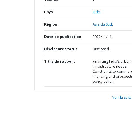
Pays
Inde,
Région
Asie du Sud,
Date de publication
2022/11/14
Disclosure Status
Disclosed
Titre du rapport
Financing India’s urban
infrastructure needs:
Constraints to commerc
financing and prospects
policy action
Voir la suite