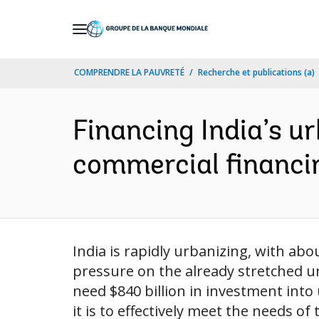
Skip
to
Main
COMPRENDRE LA PAUVRETÉ
Recherche et publications (a)
Navigation
Financing India’s u
commercial financin
India is rapidly urbanizing, with abou
pressure on the already stretched urb
need $840 billion in investment into
it is to effectively meet the needs of