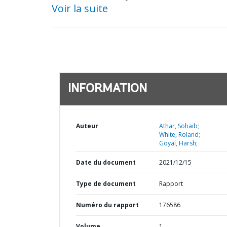
Voir la suite
INFORMATION
Auteur
Athar, Sohaib;
White, Roland;
Goyal, Harsh;
Date du document
2021/12/15
Type de document
Rapport
Numéro du rapport
176586
Volume
1