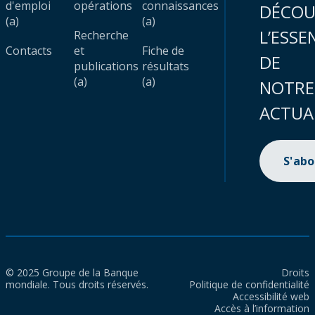
d'emploi
opérations
connaissances
DÉCOU
(a)
(a)
L’ESSE
Recherche
Contacts
et
Fiche de
DE
publications
résultats
(a)
(a)
NOTRE
ACTUA
S'ab
© 2025 Groupe de la Banque
Droits
mondiale. Tous droits réservés.
Politique de confidentialité
Accessibilité web
Accès à l’information