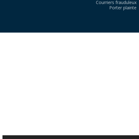
Courriers frauduleux
Porter plainte