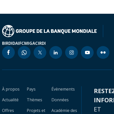
BIRD
IDA
IFC
MIGA
CIRDI
À propos
Pays
Évènements
RESTE
INFO
Actualité
Thèmes
Données
ET
Offres
Projets et
Académie des