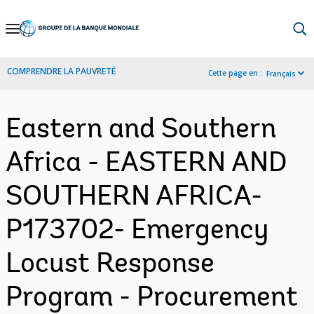
Skip
to
Main
COMPRENDRE LA PAUVRETÉ
Cette page en :
Français
Navigation
Eastern and Southern
Africa - EASTERN AND
SOUTHERN AFRICA-
P173702- Emergency
Locust Response
Program - Procurement