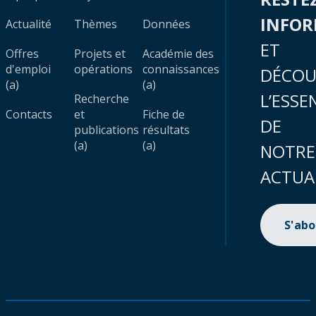
INFO
Actualité
Thèmes
Données
ET
Offres
Projets et
Académie des
d'emploi
opérations
connaissances
DÉCOU
(a)
(a)
L’ESSE
Recherche
Contacts
et
Fiche de
DE
publications
résultats
(a)
(a)
NOTRE
ACTUA
S'ab