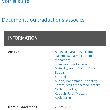
Voir la suite
Documents ou traductions associés
INFORMATION
Auteur
Alnashar, Sara Bahaa Hamed;
Elashmawy, Fatma Ibrahim
Mohamed;
Erian, Jala Emad Youssef;
Metwally, Yosra Ahmed Samy
Bedair;
Youssef, Hoda;
Audah, Mohammed Thabet M;
Kazem, Amira Mohamed Ibrahim;
Caillaud, Fadila;
Kaddah, Farah Mostafa
Abdelhalim;
Date du document
2022/12/01