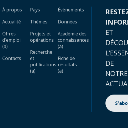
À propos
Pays
Évènements
RESTE
INFO
Actualité
Thèmes
Données
ET
Offres
Projets et
Académie des
d'emploi
opérations
connaissances
DÉCOU
(a)
(a)
L’ESSE
Recherche
Contacts
et
Fiche de
DE
publications
résultats
(a)
(a)
NOTRE
ACTUA
S'ab