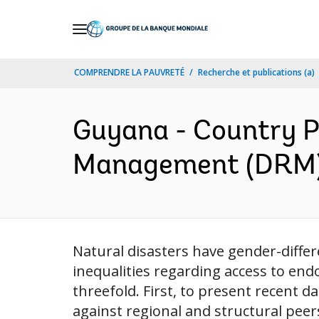
Skip
to
Main
COMPRENDRE LA PAUVRETÉ
Recherche et publications (a)
Navigation
Guyana - Country Pr
Management (DRM) 
Natural disasters have gender-differ
inequalities regarding access to end
threefold. First, to present recent
against regional and structural peers