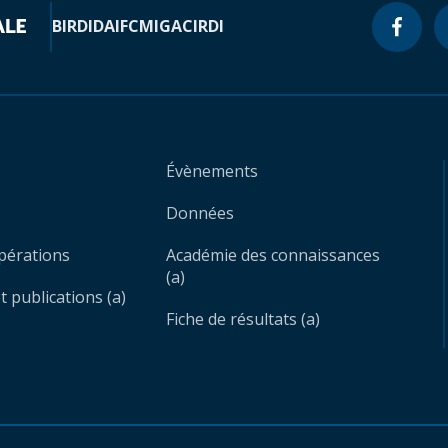
BIRD
IDA
IFC
MIGA
CIRDI
Évènements
Données
opérations
Académie des connaissances
(a)
 publications (a)
Fiche de résultats (a)