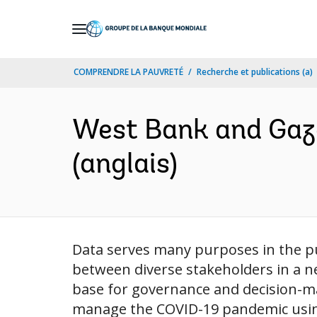
Skip
to
Main
COMPRENDRE LA PAUVRETÉ
Recherche et publications (a)
Navigation
West Bank and Gaz
(anglais)
Data serves many purposes in the pub
between diverse stakeholders in a n
base for governance and decision-ma
manage the COVID-19 pandemic using d