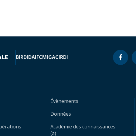
BIRD
IDA
IFC
MIGA
CIRDI
Évènements
Données
opérations
Académie des connaissances
(a)