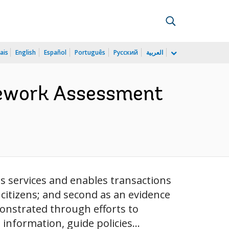
ais
English
Español
Português
Русский
العربية
ework Assessment
ts services and enables transactions
itizens; and second as an evidence
onstrated through efforts to
nformation, guide policies...