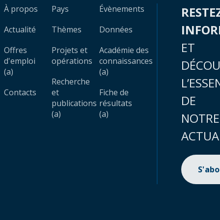
À propos
Pays
Évènements
RESTE
INFO
Actualité
Thèmes
Données
ET
Offres
Projets et
Académie des
d'emploi
opérations
connaissances
DÉCOU
(a)
(a)
L’ESSE
Recherche
Contacts
et
Fiche de
DE
publications
résultats
(a)
(a)
NOTRE
ACTUA
S'ab