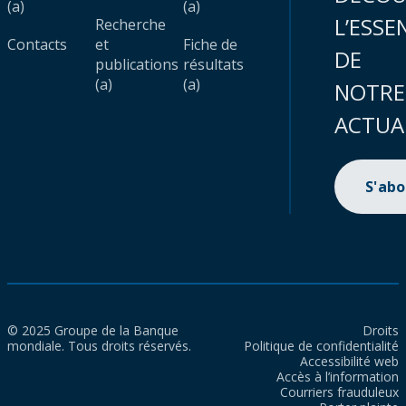
(a)
(a)
L’ESSE
Recherche
Contacts
et
Fiche de
DE
publications
résultats
(a)
(a)
NOTRE
ACTUA
S'ab
© 2025 Groupe de la Banque
Droits
mondiale. Tous droits réservés.
Politique de confidentialité
Accessibilité web
Accès à l’information
Courriers frauduleux