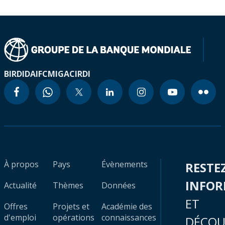
BIRD
IDA
IFC
MIGA
CIRDI
À propos
Pays
Évènements
RESTE
INFO
Actualité
Thèmes
Données
ET
Offres
Projets et
Académie des
d'emploi
opérations
connaissances
DÉCOU