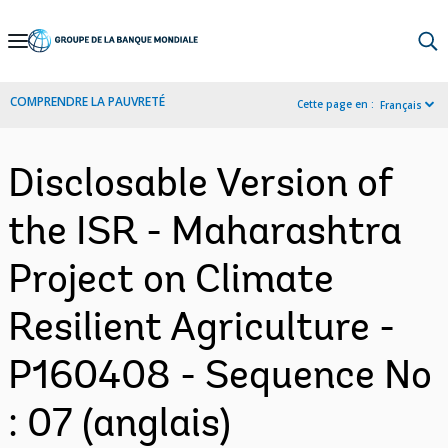
Skip
to
Main
COMPRENDRE LA PAUVRETÉ
Cette page en :
Français
Navigation
Disclosable Version of
the ISR - Maharashtra
Project on Climate
Resilient Agriculture -
P160408 - Sequence No
: 07 (anglais)