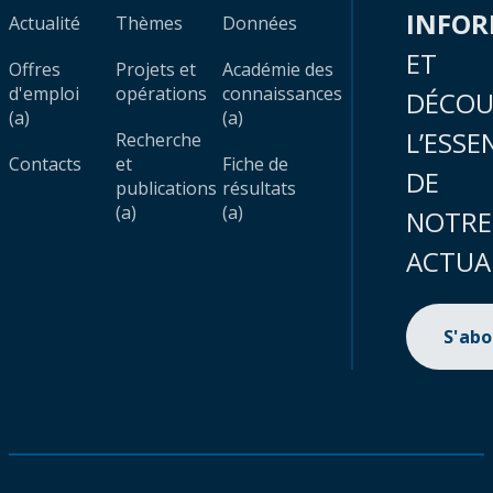
INFO
Actualité
Thèmes
Données
ET
Offres
Projets et
Académie des
d'emploi
opérations
connaissances
DÉCOU
(a)
(a)
L’ESSE
Recherche
Contacts
et
Fiche de
DE
publications
résultats
(a)
(a)
NOTRE
ACTUA
S'ab