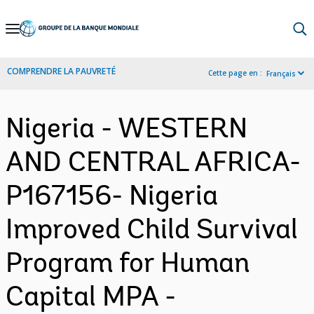
Skip
to
Main
COMPRENDRE LA PAUVRETÉ
Cette page en :
Français
Navigation
Nigeria - WESTERN
AND CENTRAL AFRICA-
P167156- Nigeria
Improved Child Survival
Program for Human
Capital MPA -