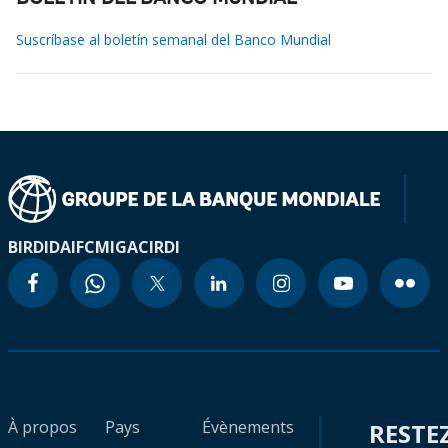
Suscríbase al boletín semanal del Banco Mundial
BIRD
IDA
IFC
MIGA
CIRDI
À propos
Pays
Évènements
RESTE