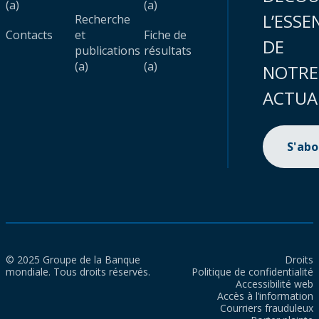
(a)
(a)
L’ESSE
Recherche
Contacts
et
Fiche de
DE
publications
résultats
(a)
(a)
NOTRE
ACTUA
S'ab
© 2025 Groupe de la Banque
Droits
mondiale. Tous droits réservés.
Politique de confidentialité
Accessibilité web
Accès à l’information
Courriers frauduleux