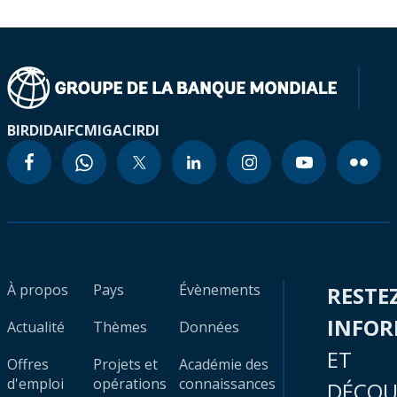
BIRD
IDA
IFC
MIGA
CIRDI
À propos
Pays
Évènements
RESTE
INFO
Actualité
Thèmes
Données
ET
Offres
Projets et
Académie des
d'emploi
opérations
connaissances
DÉCOU