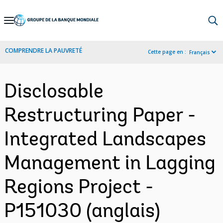
Skip
to
Main
COMPRENDRE LA PAUVRETÉ
Cette page en :
Français
Navigation
Disclosable
Restructuring Paper -
Integrated Landscapes
Management in Lagging
Regions Project -
P151030 (anglais)