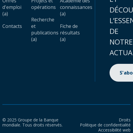
Offres
Projets et
Académie des
d'emploi
opérations
connaissances
DÉCOU
(a)
(a)
L’ESSE
Recherche
Contacts
et
Fiche de
DE
publications
résultats
(a)
(a)
NOTRE
ACTUA
S'ab
© 2025 Groupe de la Banque
Droits
mondiale. Tous droits réservés.
Politique de confidentialité
Accessibilité web