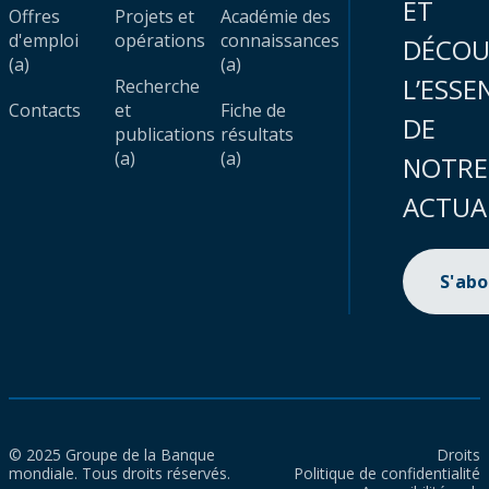
ET
Offres
Projets et
Académie des
d'emploi
opérations
connaissances
DÉCOU
(a)
(a)
L’ESSE
Recherche
Contacts
et
Fiche de
DE
publications
résultats
(a)
(a)
NOTRE
ACTUA
S'ab
© 2025 Groupe de la Banque
Droits
mondiale. Tous droits réservés.
Politique de confidentialité