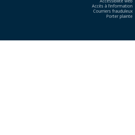
Accessibilité web
Accès à l’information
Courriers frauduleux
Porter plainte